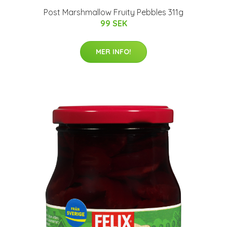
Post Marshmallow Fruity Pebbles 311g
99 SEK
MER INFO!