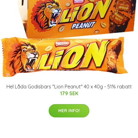
Hel Låda Godisbars "Lion Peanut" 40 x 40g - 51% rabatt
179 SEK
MER INFO!