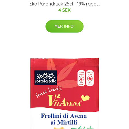
Eko Pärondryck 25cl - 19% rabatt
4 SEK
MER INFO!