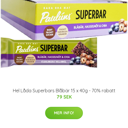
Hel Låda Superbars Blåbär 15 x 40g - 70% rabatt
79 SEK
MER INFO!