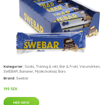
Kategorier:
Godis
,
Träning & vikt
,
Bär & Frukt
,
Varumärken
,
SWEBAR
,
Bananer
,
Mjölkchoklad
,
Bars
Brand:
Swebar
199 SEK
MER INFO!