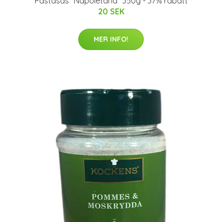
Pastasås "Napoletana" 350g - 37% rabatt
20 SEK
MER INFO!