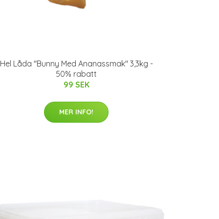
Hel Låda "Bunny Med Ananassmak" 3,3kg -
50% rabatt
99 SEK
MER INFO!