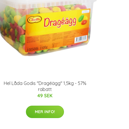
Hel Låda Godis "Dragéägg" 1,5kg - 57%
rabatt
49 SEK
MER INFO!