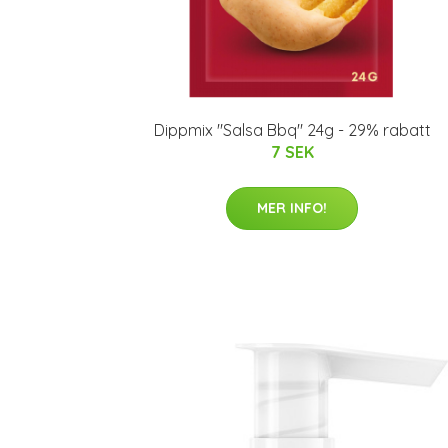
Dippmix "Salsa Bbq" 24g - 29% rabatt
7 SEK
MER INFO!