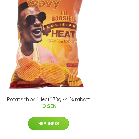
Potatischips "Heat" 78g - 41% rabatt
10 SEK
MER INFO!