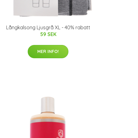
Långkalsong Ljusgrå XL - 40% rabatt
59 SEK
MER INFO!