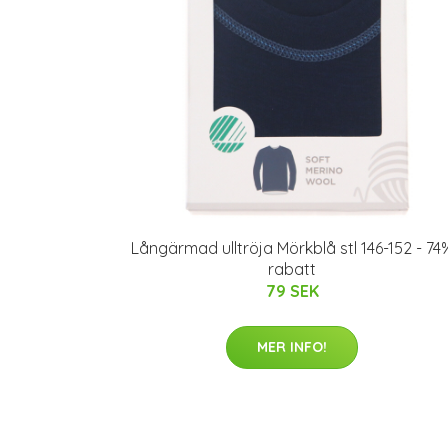
Långärmad ulltröja Mörkblå stl 146-152 - 74
rabatt
79 SEK
MER INFO!