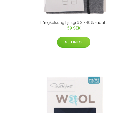
Långkalsong Ljusgrå S - 40% rabatt
59 SEK
MER INFO!