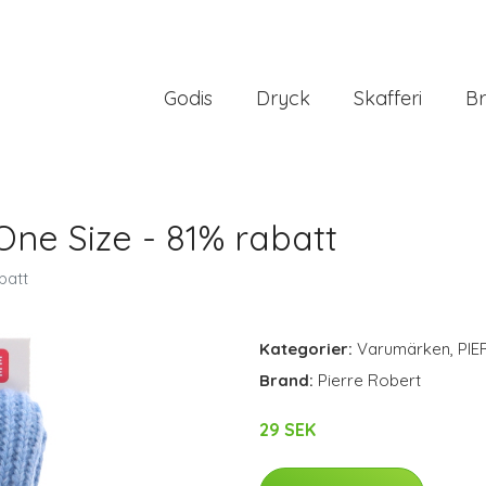
Godis
Dryck
Skafferi
Br
One Size - 81% rabatt
batt
Kategorier:
Varumärken
,
PIE
Brand:
Pierre Robert
29 SEK