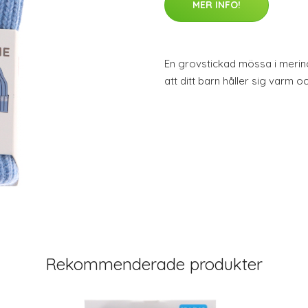
MER INFO!
En grovstickad mössa i merinou
att ditt barn håller sig varm o
Rekommenderade produkter