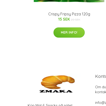
Crispy Fripsy Pizza 120g
15 SEK
20 SEK
MER INFO!
Kont
Om du 
kontak
info@
Köp Mat & Snacks på nätet