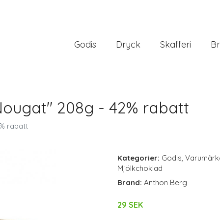
Godis
Dryck
Skafferi
Br
Nougat" 208g - 42% rabatt
% rabatt
Kategorier:
Godis
,
Varumärk
Mjölkchoklad
Brand:
Anthon Berg
29 SEK