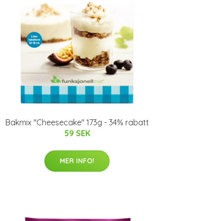
Bakmix "Cheesecake" 173g - 34% rabatt
59 SEK
MER INFO!