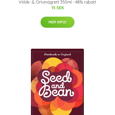
Vitlök- & Örtvinägrett 350ml - 48% rabatt
15 SEK
MER INFO!