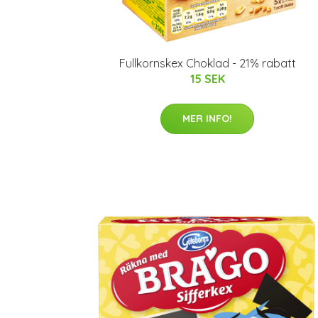
Fullkornskex Choklad - 21% rabatt
15 SEK
MER INFO!