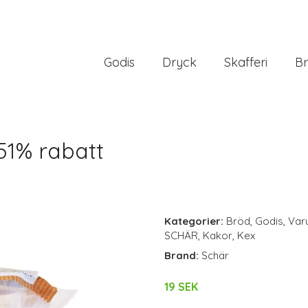
Godis
Dryck
Skafferi
Br
51% rabatt
Kategorier:
Bröd
,
Godis
,
Var
SCHÄR
,
Kakor
,
Kex
Brand:
Schär
19 SEK