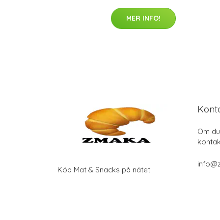
MER INFO!
Kont
Om du 
kontak
info@
Köp Mat & Snacks på nätet