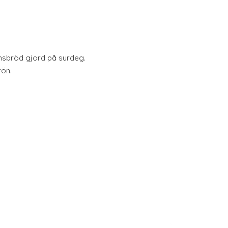
ornsbröd gjord på surdeg.
rön.