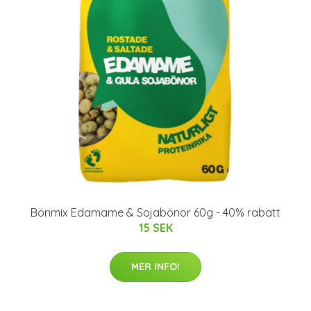
Bönmix Edamame & Sojabönor 60g - 40% rabatt
15 SEK
MER INFO!