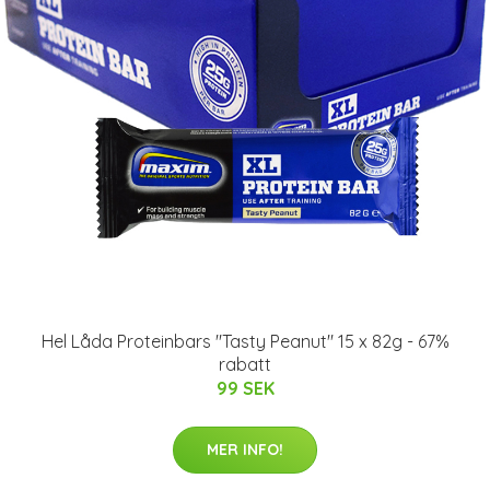
Hel Låda Proteinbars "Tasty Peanut" 15 x 82g - 67%
rabatt
99 SEK
MER INFO!