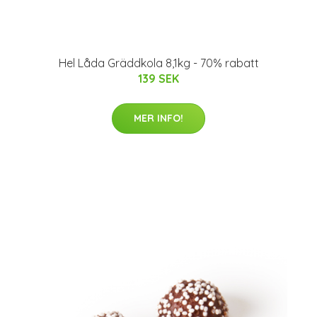
Hel Låda Gräddkola 8,1kg - 70% rabatt
139 SEK
MER INFO!