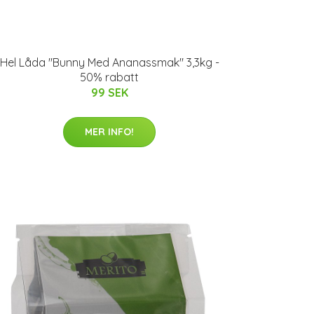
Hel Låda "Bunny Med Ananassmak" 3,3kg -
50% rabatt
99 SEK
MER INFO!