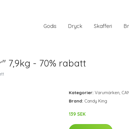
Godis
Dryck
Skafferi
Br
" 7,9kg - 70% rabatt
tt
Kategorier:
Varumärken
,
CA
Brand:
Candy King
139 SEK