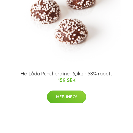
Hel Låda Punchpraliner 6,3kg - 58% rabatt
159 SEK
MER INFO!