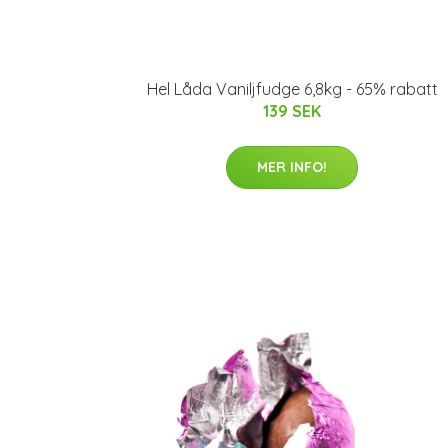
Hel Låda Vaniljfudge 6,8kg - 65% rabatt
139 SEK
MER INFO!