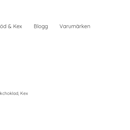
öd & Kex
Blogg
Varumärken
lkchoklad
,
Kex