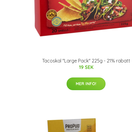
Tacoskal "Large Pack" 225g - 21% rabatt
19 SEK
MER INFO!