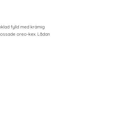
klad fylld med krämig
krossade oreo-kex. Lådan