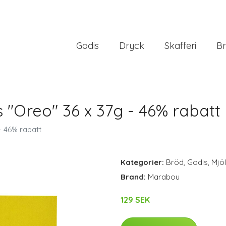
Godis
Dryck
Skafferi
Br
"Oreo" 36 x 37g - 46% rabatt
- 46% rabatt
Kategorier:
Bröd
,
Godis
,
Mjö
Brand:
Marabou
129 SEK