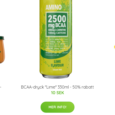
-
BCAA-dryck "Lime" 330ml - 50% rabatt
10 SEK
MER INFO!