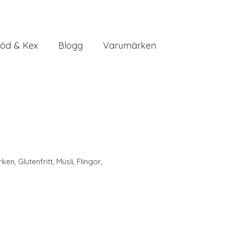
öd & Kex
Blogg
Varumärken
rken
,
Glutenfritt
,
Müsli
,
Flingor
,