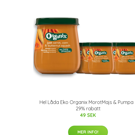
Hel Låda Eko Organix MorotMajs & Pumpa 
29% rabatt
49 SEK
MER INFO!