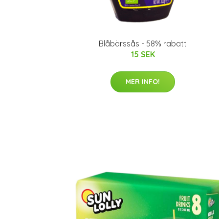
Blåbärssås - 58% rabatt
15 SEK
MER INFO!