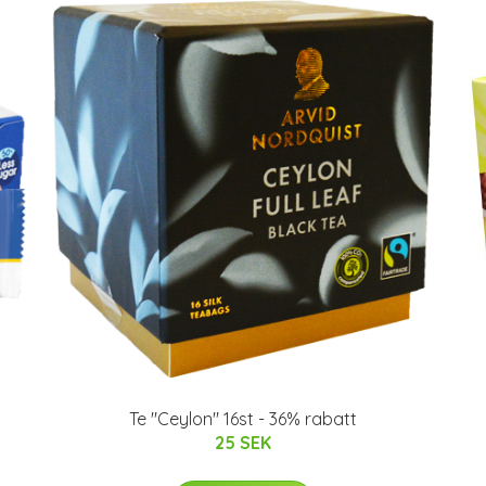
Te "Ceylon" 16st - 36% rabatt
25 SEK