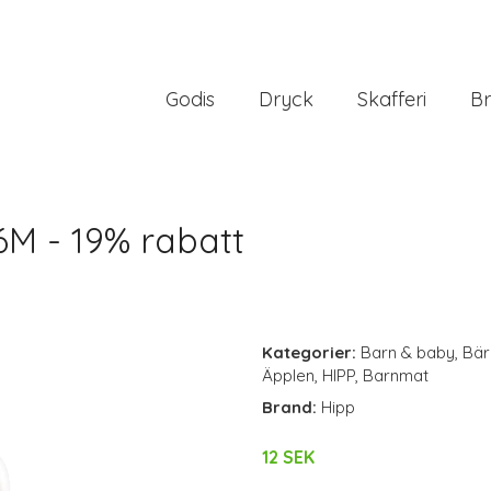
Godis
Dryck
Skafferi
Br
6M - 19% rabatt
Kategorier:
Barn & baby
,
Bär
Äpplen
,
HIPP
,
Barnmat
Brand:
Hipp
12 SEK