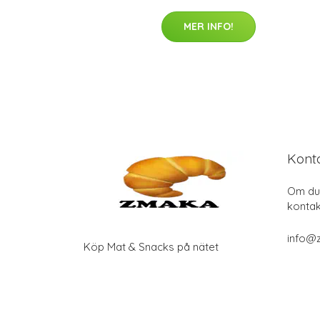
MER INFO!
Kont
Om du 
kontak
info@
Köp Mat & Snacks på nätet