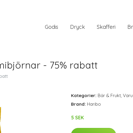
Godis
Dryck
Skafferi
Br
björnar - 75% rabatt
batt
Kategorier:
Bär & Frukt
,
Var
Brand:
Haribo
5 SEK