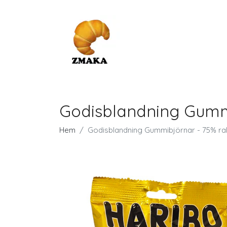
Godisblandning Gummi
Hem
Godisblandning Gummibjörnar - 75% ra