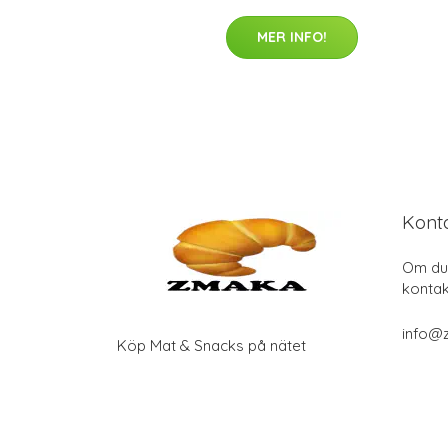
MER INFO!
Kont
Om du 
kontak
info@
Köp Mat & Snacks på nätet