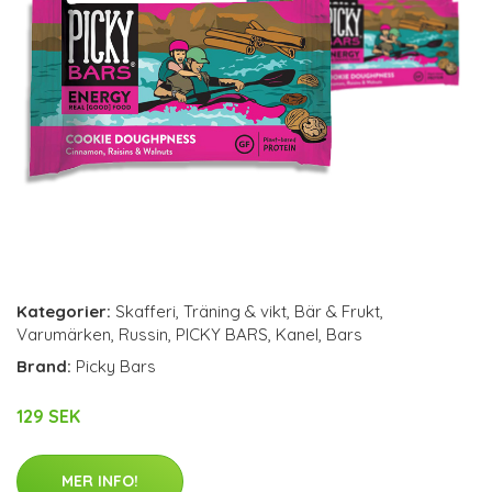
Kategorier:
Skafferi
,
Träning & vikt
,
Bär & Frukt
,
Varumärken
,
Russin
,
PICKY BARS
,
Kanel
,
Bars
Brand:
Picky Bars
129 SEK
MER INFO!