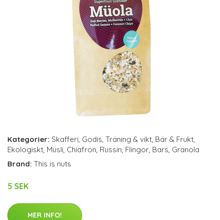
Kategorier:
Skafferi
,
Godis
,
Träning & vikt
,
Bär & Frukt
,
Ekologiskt
,
Müsli
,
Chiafrön
,
Russin
,
Flingor
,
Bars
,
Granola
Brand:
This is nuts
5 SEK
MER INFO!