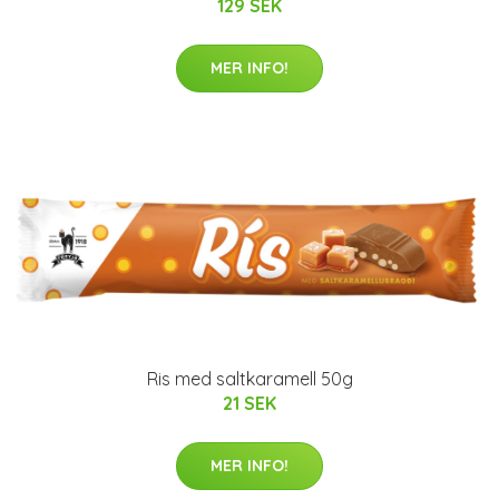
129 SEK
MER INFO!
Ris med saltkaramell 50g
21 SEK
MER INFO!