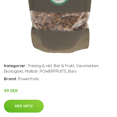
Kategorier:
Träning & vikt
,
Bär & Frukt
,
Varumärken
,
Ekologiskt
,
Mullbär
,
POWERFRUITS
,
Bars
Brand:
Powerfruits
99 SEK
MER INFO!