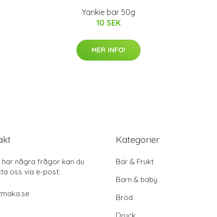
Yankie bar 50g
10 SEK
MER INFO!
akt
Kategorier
har några frågor kan du
Bär & Frukt
ta oss via e-post:
Barn & baby
zmaka.se
Bröd
Dryck