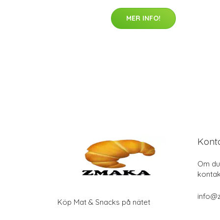
MER INFO!
Kont
Om du 
kontak
info@
Köp Mat & Snacks på nätet