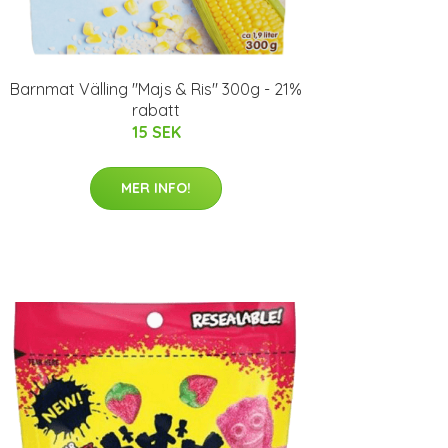
Barnmat Välling "Majs & Ris" 300g - 21%
rabatt
15 SEK
MER INFO!