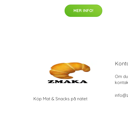
MER INFO!
Kont
Om du 
kontak
info@
Köp Mat & Snacks på nätet