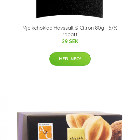
Mjölkchoklad Havssalt & Citron 80g - 67%
rabatt
29 SEK
MER INFO!