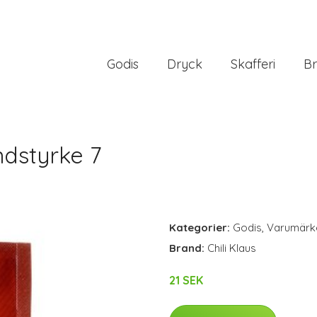
Godis
Dryck
Skafferi
Br
indstyrke 7
Kategorier:
Godis
,
Varumärk
Brand:
Chili Klaus
21 SEK