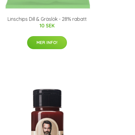
Linschips Dill & Gräslök - 28% rabatt
10 SEK
MER INFO!