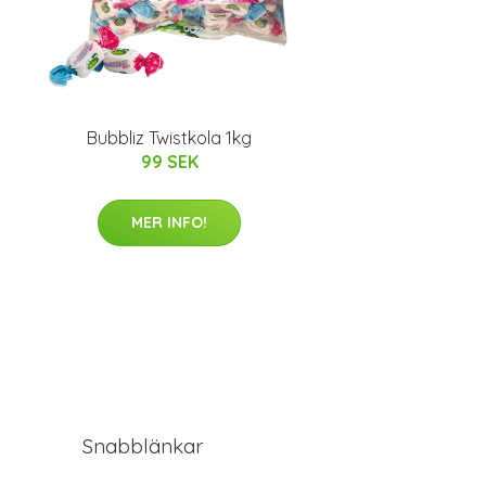
Bubbliz Twistkola 1kg
99 SEK
MER INFO!
Snabblänkar