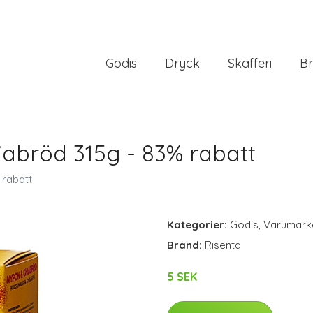
Godis
Dryck
Skafferi
Br
abröd 315g - 83% rabatt
 rabatt
Kategorier:
Godis
,
Varumärk
Brand:
Risenta
5 SEK