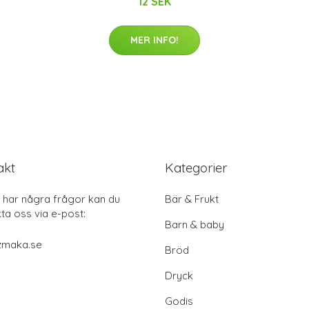
12 SEK
MER INFO!
akt
Kategorier
har några frågor kan du
Bär & Frukt
ta oss via e-post:
Barn & baby
zmaka.se
Bröd
Dryck
Godis