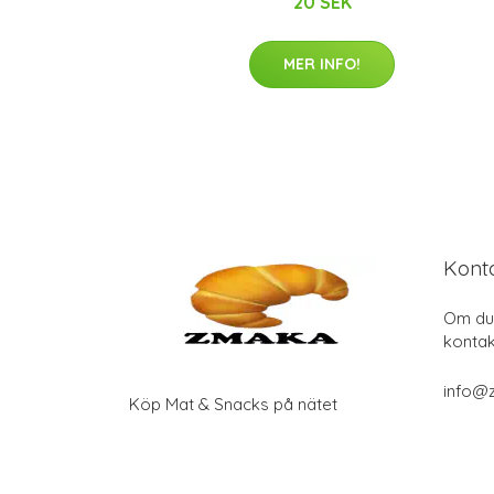
20 SEK
MER INFO!
Kont
Om du 
kontak
info@
Köp Mat & Snacks på nätet