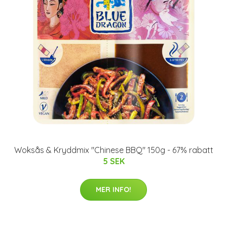
Woksås & Kryddmix "Chinese BBQ" 150g - 67% rabatt
5 SEK
MER INFO!