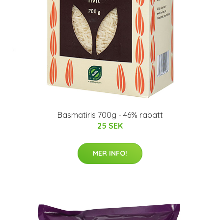
Basmatiris 700g - 46% rabatt
25 SEK
MER INFO!