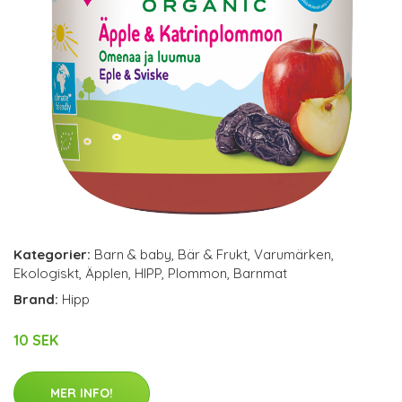
Kategorier:
Barn & baby
,
Bär & Frukt
,
Varumärken
,
Ekologiskt
,
Äpplen
,
HIPP
,
Plommon
,
Barnmat
Brand:
Hipp
10 SEK
MER INFO!